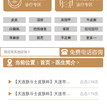
诊疗专区
诊疗专区
皮炎
湿疹
灰指甲
牛皮廯
白癫疯
疤痕修复
雀斑
痘坑痘印
荨麻疹
斑秃
手足癣
更多>>
当前位置：
首页
>
医生简介
>
【大连肤斗士皮肤科】大连市皮肤病医院治疗较好点
点击238次
【大连肤斗士皮肤科】大连市看皮肤病专科较好的
点击179次